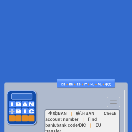
♦
♦
♦
♦
♦
♦
DE
EN
ES
IT
NL
PL
中文
Toggle
navigatio
生成IBAN
|
验证IBAN
|
Check
account number
|
Find
bank/bank code/BIC
|
EU
transfer