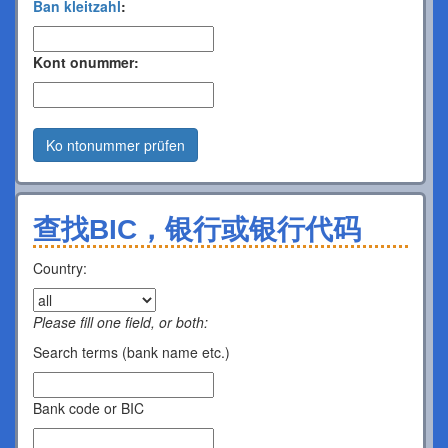
Ban kleitzahl
:
Kont onummer:
Ko ntonummer prüfen
查找BIC，银行或银行代码
Country:
Please fill one field, or both:
Search terms (bank name etc.)
Bank code or BIC