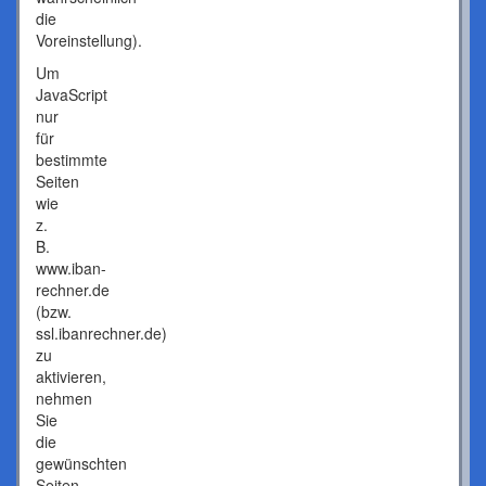
die
Voreinstellung).
Um
JavaScript
nur
für
bestimmte
Seiten
wie
z.
B.
www.iban-
rechner.de
(bzw.
ssl.ibanrechner.de)
zu
aktivieren,
nehmen
Sie
die
gewünschten
Seiten