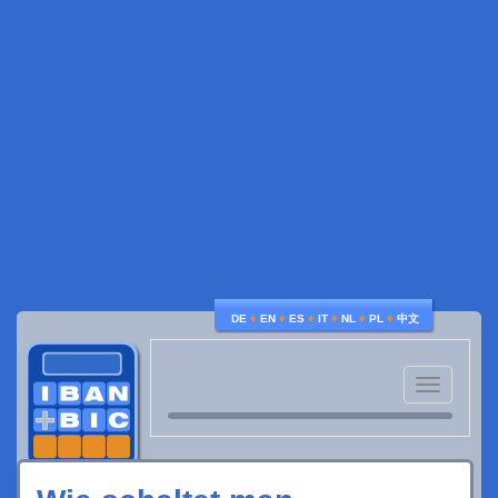
♦
♦
♦
♦
♦
♦
DE
EN
ES
IT
NL
PL
中文
Toggle
navigatio