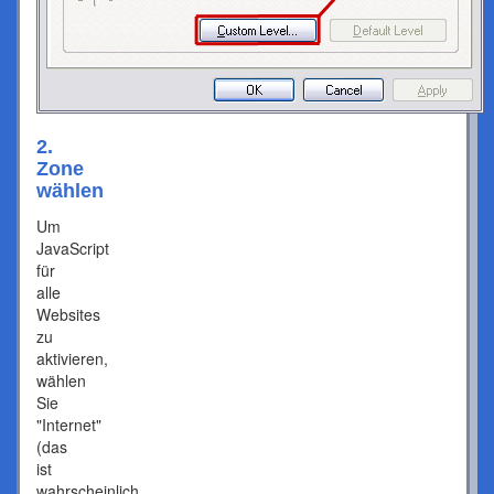
2.
Zone
wählen
Um
JavaScript
für
alle
Websites
zu
aktivieren,
wählen
Sie
"Internet"
(das
ist
wahrscheinlich