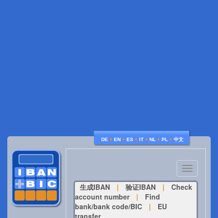
♦
♦
♦
♦
♦
♦
DE
EN
ES
IT
NL
PL
中文
Toggle
navigatio
生成IBAN
|
验证IBAN
|
Check
account number
|
Find
bank/bank code/BIC
|
EU
transfer