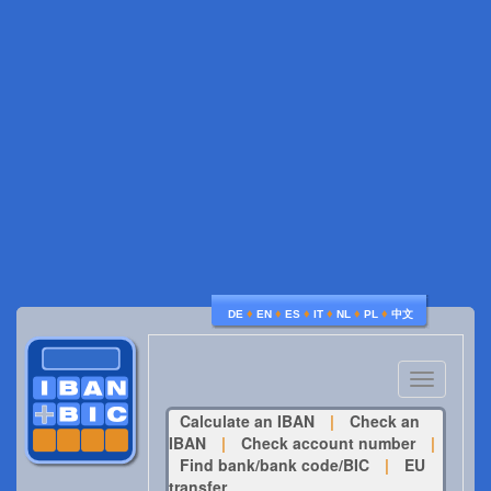
♦
♦
♦
♦
♦
♦
DE
EN
ES
IT
NL
PL
中文
Toggle
navigatio
Calculate an IBAN
|
Check an
IBAN
|
Check account number
|
Find bank/bank code/BIC
|
EU
transfer