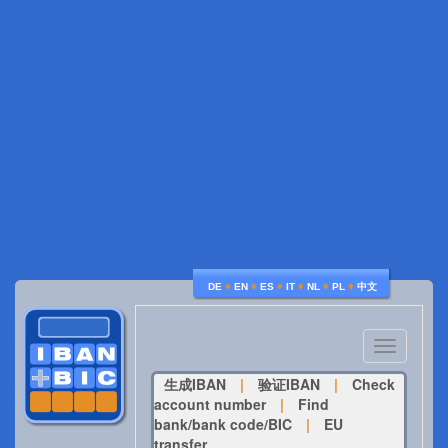
♦
♦
♦
♦
♦
♦
DE
EN
ES
IT
NL
PL
中文
Toggle
navigatio
生成IBAN
|
验证IBAN
|
Check
account number
|
Find
bank/bank code/BIC
|
EU
transfer