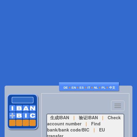
♦
♦
♦
♦
♦
♦
DE
EN
ES
IT
NL
PL
中文
Toggle
navigatio
生成IBAN
|
验证IBAN
|
Check
account number
|
Find
bank/bank code/BIC
|
EU
transfer