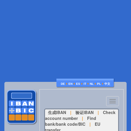
♦
♦
♦
♦
♦
♦
DE
EN
ES
IT
NL
PL
中文
Toggle
navigatio
生成IBAN
|
验证IBAN
|
Check
account number
|
Find
bank/bank code/BIC
|
EU
transfer