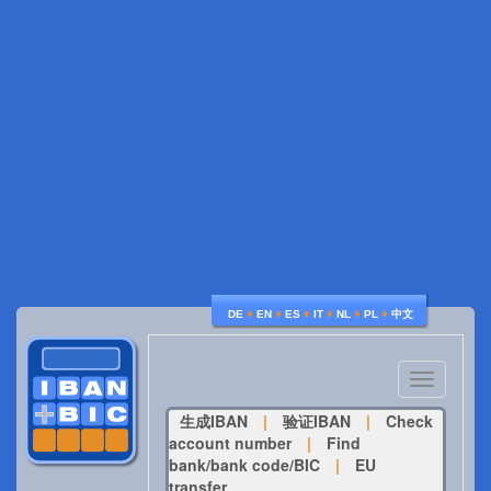
♦
♦
♦
♦
♦
♦
DE
EN
ES
IT
NL
PL
中文
Toggle
navigatio
生成IBAN
|
验证IBAN
|
Check
account number
|
Find
bank/bank code/BIC
|
EU
transfer