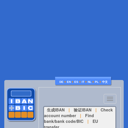
♦
♦
♦
♦
♦
♦
DE
EN
ES
IT
NL
PL
中文
Toggle
navigatio
生成IBAN
|
验证IBAN
|
Check
account number
|
Find
bank/bank code/BIC
|
EU
transfer