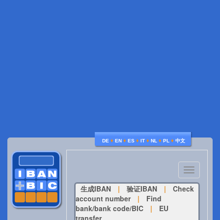
♦
♦
♦
♦
♦
♦
DE
EN
ES
IT
NL
PL
中文
Toggle
navigatio
生成IBAN
|
验证IBAN
|
Check
account number
|
Find
bank/bank code/BIC
|
EU
transfer