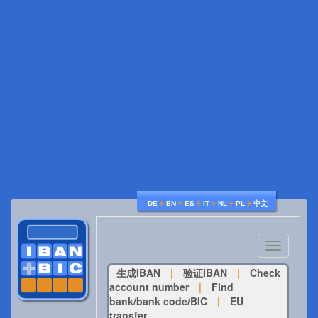
♦
♦
♦
♦
♦
♦
DE
EN
ES
IT
NL
PL
中文
Toggle
navigatio
生成IBAN
|
验证IBAN
|
Check
account number
|
Find
bank/bank code/BIC
|
EU
transfer