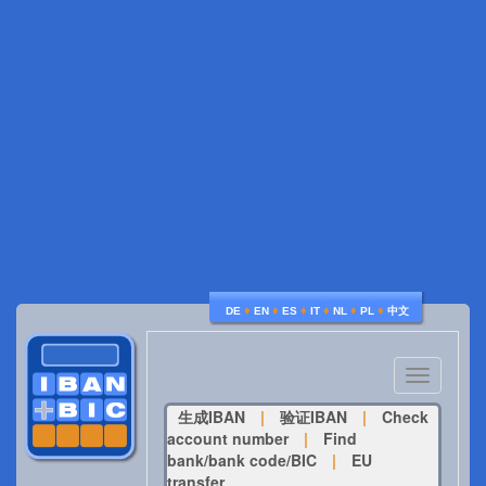
♦
♦
♦
♦
♦
♦
DE
EN
ES
IT
NL
PL
中文
Toggle
navigatio
生成IBAN
|
验证IBAN
|
Check
account number
|
Find
bank/bank code/BIC
|
EU
transfer