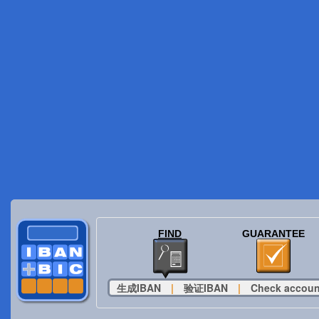
FIND
GUARANTEE
生成IBAN
|
验证IBAN
|
Check accoun