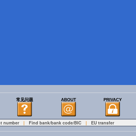
常见问题
ABOUT
PRIVACY
t number
|
Find bank/bank code/BIC
|
EU transfer