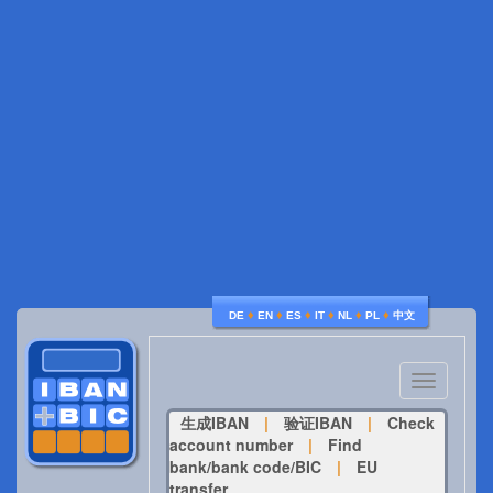
♦
♦
♦
♦
♦
♦
DE
EN
ES
IT
NL
PL
中文
Toggle
navigatio
生成IBAN
|
验证IBAN
|
Check
account number
|
Find
bank/bank code/BIC
|
EU
transfer