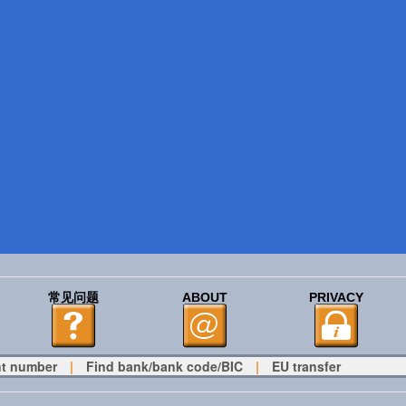
常见问题
ABOUT
PRIVACY
t number
|
Find bank/bank code/BIC
|
EU transfer