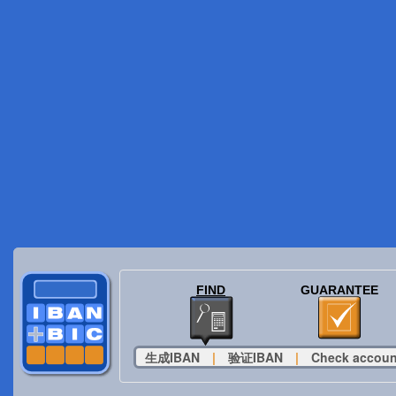
FIND
GUARANTEE
生成IBAN
|
验证IBAN
|
Check accoun