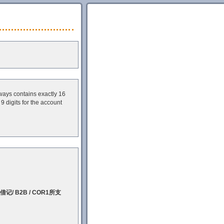
ways contains exactly 16
9 digits for the account
 B2B / COR1所支