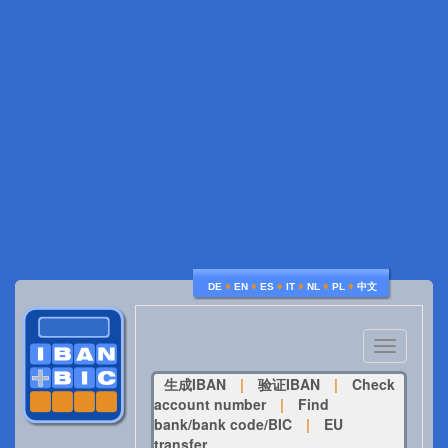
♦
♦
♦
♦
♦
♦
DE
EN
ES
IT
NL
PL
中文
Toggle
navigatio
生成IBAN
|
验证IBAN
|
Check
account number
|
Find
bank/bank code/BIC
|
EU
transfer