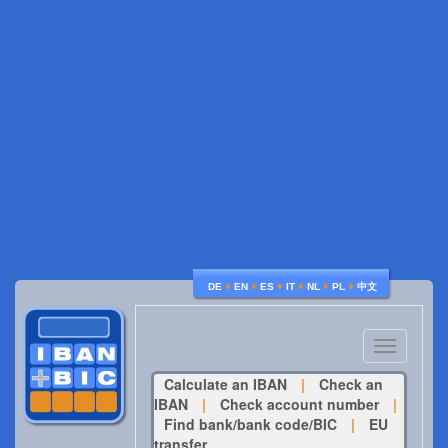
♦
♦
♦
♦
♦
♦
DE
EN
ES
IT
NL
PL
中文
Toggle
navigatio
Calculate an IBAN
|
Check an
IBAN
|
Check account number
|
Find bank/bank code/BIC
|
EU
transfer