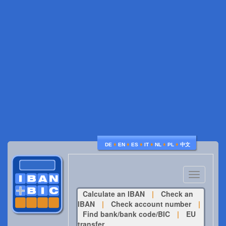
♦
♦
♦
♦
♦
♦
DE
EN
ES
IT
NL
PL
中文
Toggle
navigatio
Calculate an IBAN
|
Check an
IBAN
|
Check account number
|
Find bank/bank code/BIC
|
EU
transfer