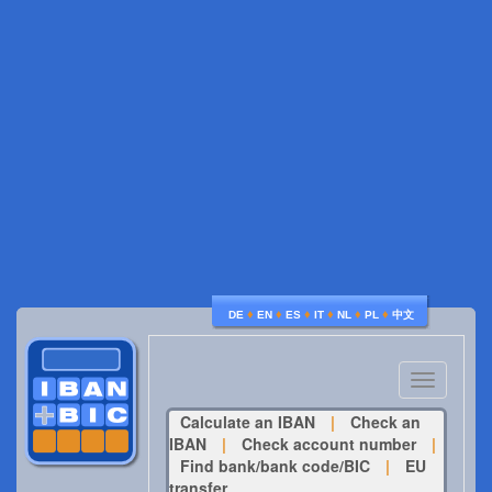
♦
♦
♦
♦
♦
♦
DE
EN
ES
IT
NL
PL
中文
Toggle
navigatio
Calculate an IBAN
|
Check an
IBAN
|
Check account number
|
Find bank/bank code/BIC
|
EU
transfer