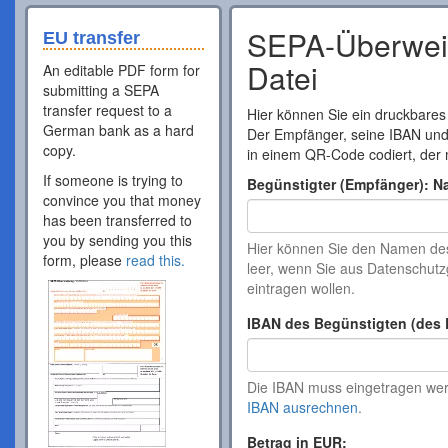
SEPA-Überweis
EU transfer
Datei
An editable PDF form for
submitting a SEPA
transfer request to a
Hier können Sie ein druckbares
German bank as a hard
Der Empfänger, seine IBAN un
copy.
in einem QR-Code codiert, der 
If someone is trying to
Begünstigter (Empfänger): N
convince you that money
has been transferred to
you by sending you this
Hier können Sie den Namen de
form, please
read this.
leer, wenn Sie aus Datenschu
eintragen wollen.
IBAN des Begünstigten (des 
Die IBAN muss eingetragen werd
IBAN ausrechnen
.
Betrag in EUR: