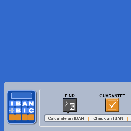
FIND
GUARANTEE
Calculate an IBAN
|
Check an IBAN
|