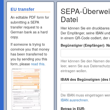
SEPA-Überweis
EU transfer
Datei
An editable PDF form for
submitting a SEPA
transfer request to a
Hier können Sie ein druckbares
German bank as a hard
Der Empfänger, seine IBAN un
copy.
in einem QR-Code codiert, der 
If someone is trying to
Begünstigter (Empfänger): N
convince you that money
has been transferred to
you by sending you this
Hier können Sie den Namen de
form, please
read this.
leer, wenn Sie aus Datenschu
eintragen wollen.
IBAN des Begünstigten (des 
Die IBAN muss eingetragen werd
IBAN ausrechnen
.
Betrag in EUR: