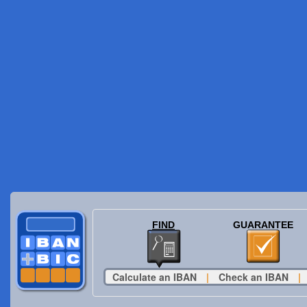
FIND
GUARANTEE
Calculate an IBAN
|
Check an IBAN
|