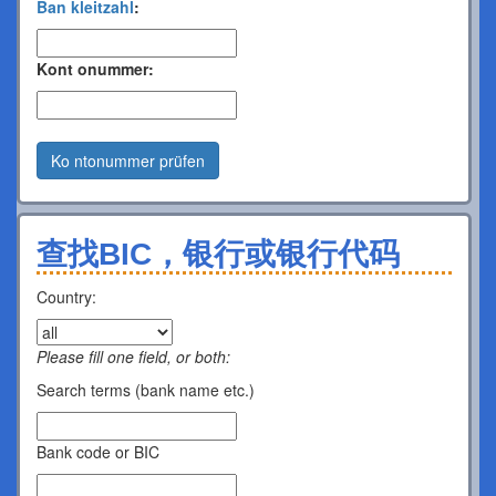
Ban kleitzahl
:
Kont onummer:
Ko ntonummer prüfen
查找BIC，银行或银行代码
Country:
Please fill one field, or both:
Search terms (bank name etc.)
Bank code or BIC