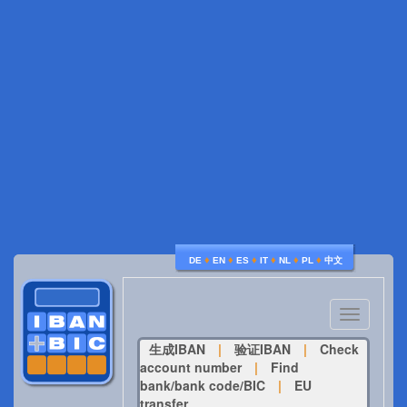
♦
♦
♦
♦
♦
♦
DE
EN
ES
IT
NL
PL
中文
Toggle
navigatio
生成IBAN
|
验证IBAN
|
Check
account number
|
Find
bank/bank code/BIC
|
EU
transfer